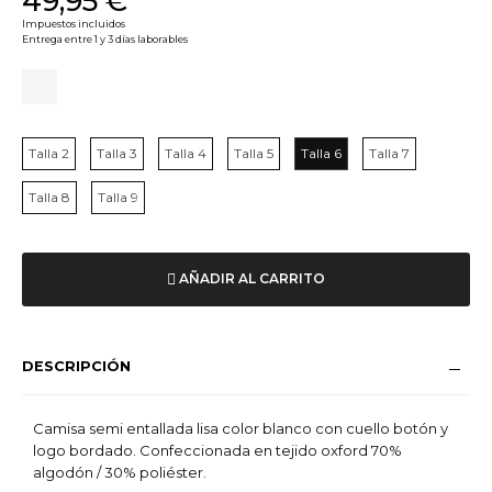
49,95 €
Impuestos incluidos
Entrega entre 1 y 3 días laborables
Talla 2
Talla 3
Talla 4
Talla 5
Talla 6
Talla 7
Talla 8
Talla 9
AÑADIR AL CARRITO
DESCRIPCIÓN
Camisa semi entallada lisa color blanco con cuello botón y
logo bordado. Confeccionada en tejido oxford 70%
algodón / 30% poliéster.