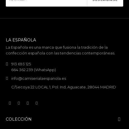
LA ESPAÑOLA
La Española es una marca que fusiona la tradición de la
confección española con las tendencias contemporáneas.
913 693 125
664 362 239 (WhatsApp)
info@camiserialaespanola.es
C/Secoya 22 LOCAL 1, Pol. Ind, Aguacate, 28044 MADRID
COLECCIÓN
