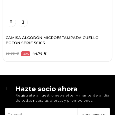


CAMISA ALGODÓN MICROESTAMPADA CUELLO
BOTÓN SERIE 56105
55,95 €
44,76 €
-20%
Hazte socio ahora
Regístrate a nuestro newsletter y mantente al día
de todas nuestras ofertas y promociones.
SUSCRIBIRSE