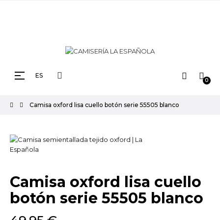
ENVÍOS GRATUITOS A PENÍNSULA EN PEDIDOS SUPERIORES A 29,90€, EN NAVIDADES
LOS ENVÍOS PUEDEN DEMORARSE A 5 DÍAS HÁBILES
Navegación
☰
ES
0
de
palanca
Camisa oxford lisa cuello botón serie 55505 blanco
Camisa oxford lisa cuello
botón serie 55505 blanco