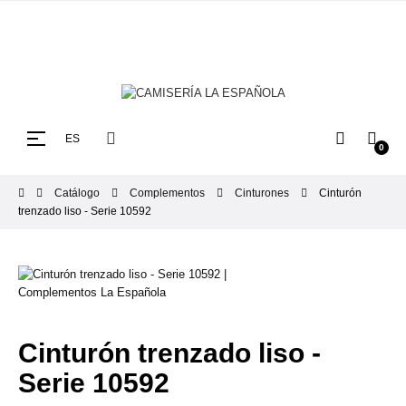
ENVÍOS GRATUITOS A PENÍNSULA EN PEDIDOS SUPERIORES A 29,90€, EN NAVIDADES
LOS ENVÍOS PUEDEN DEMORARSE A 5 DÍAS HÁBILES
Navegación
☰
ES
0
de
palanca
Catálogo
Complementos
Cinturones
Cinturón
trenzado liso - Serie 10592
Cinturón trenzado liso -
Serie 10592